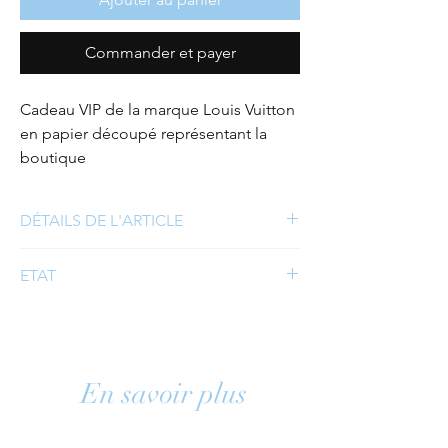
Commander et payer
Cadeau VIP de la marque Louis Vuitton
en papier découpé représentant la
boutique
DÉTAILS DE L'ARTICLE
Marque : Louis Vuitton
ETAT
Matière : papier
Taille : 25x13cm
Bon état
Couleur(s) : blanc et doré
Détails : -
Boite et option : -
En savoir plus