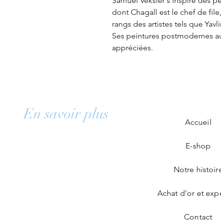
Samuel Veksler s’inspire des pe
dont Chagall est le chef de fil
rangs des artistes tels que Yavl
Ses peintures postmodernes aux
appréciées.
En savoir plus
Accueil
E-shop
Notre histoir
Achat d'or et exp
Contact