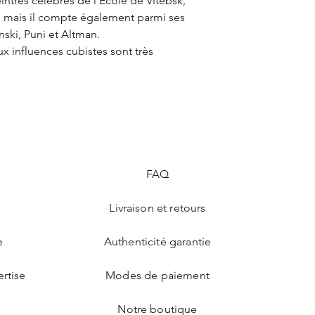
intres célèbres de l'Ecole de Vitebsk,
e, mais il compte également parmi ses
inski, Puni et Altman.
 influences cubistes sont très
FAQ
Livraison et retours
e
Authenticité garantie
ertise
Modes de paiement
Notre boutique