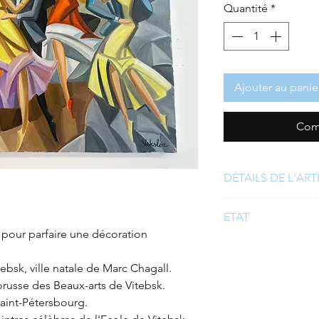
Quantité
*
Ajouter au panie
Com
DÉTAILS DE L'ART
Marque : Samuel
ETAT
Matière : Huile sur
 pour parfaire une décoration
Taille : 60 x 73 x 2
Très bon état
Couleur(s) : multi
Détails : -
ebsk, ville natale de Marc Chagall.
Boite et option : a
élorusse des Beaux-arts de Vitebsk.
 Saint-Pétersbourg.