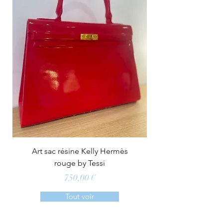
Art sac résine Kelly Hermès
rouge by Tessi
Prix
750,00 €
Tout voir