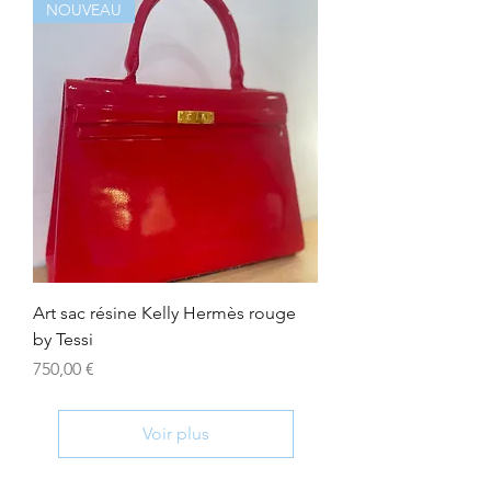
NOUVEAU
Art sac résine Kelly Hermès rouge
by Tessi
Prix
750,00 €
Voir plus