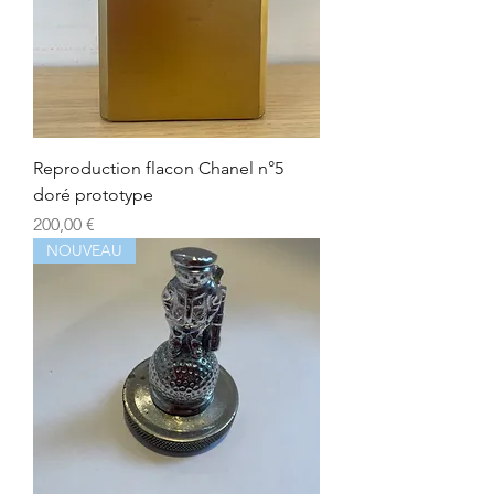
Reproduction flacon Chanel n°5
doré prototype
Prix
200,00 €
NOUVEAU