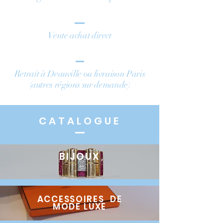
Vente achat direct
Retrait à Deauville ou livraison Paris
(autres régions sur demande)
CATALOGUE
BIJOUX
ACCESSOIRES
DE
MODE
LUXE