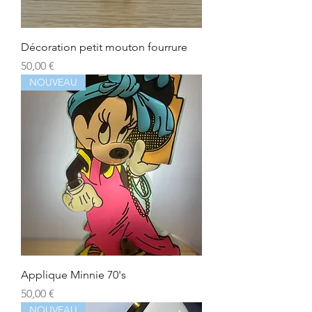
Décoration petit mouton fourrure
Prix
50,00 €
NOUVEAU
Applique Minnie 70's
Prix
50,00 €
NOUVEAU