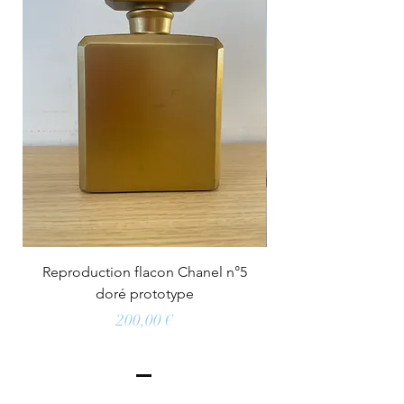
Reproduction flacon Chanel n°5
doré prototype
Prix
200,00 €