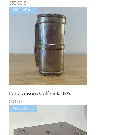
Prix
350,00 €
NOUVEAU
Porte crayons Golf métal 80's
Prix
50,00 €
NOUVEAU